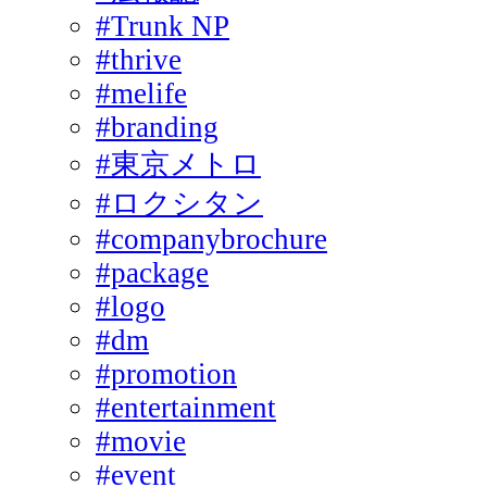
#Trunk NP
#thrive
#melife
#branding
#東京メトロ
#ロクシタン
#companybrochure
#package
#logo
#dm
#promotion
#entertainment
#movie
#event