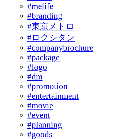
#melife
#branding
#東京メトロ
#ロクシタン
#companybrochure
#package
#logo
#dm
#promotion
#entertainment
#movie
#event
#planning
#goods