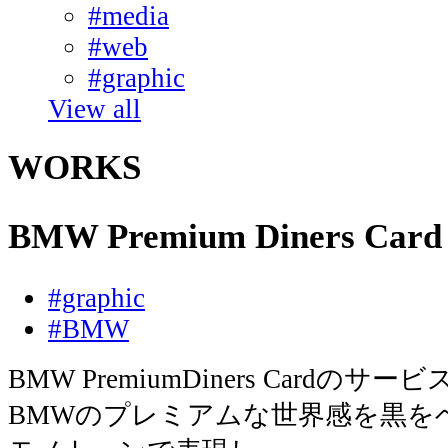
#media
#web
#graphic
View all
WORKS
BMW Premium Diners C
#graphic
#BMW
BMW PremiumDiners Card
BMWのプレミアムな世界感を黒を