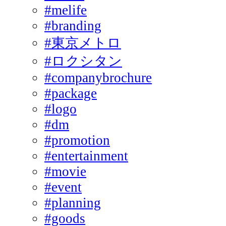
#melife
#branding
#東京メトロ
#ロクシタン
#companybrochure
#package
#logo
#dm
#promotion
#entertainment
#movie
#event
#planning
#goods