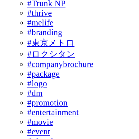
#Trunk NP
#thrive
#melife
#branding
#東京メトロ
#ロクシタン
#companybrochure
#package
#logo
#dm
#promotion
#entertainment
#movie
#event