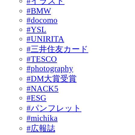
#イラスト
#BMW
#docomo
#YSL
#UNIRITA
#三井住友カード
#TESCO
#photography
#DM大賞受賞
#NACK5
#ESG
#パンフレット
#michika
#広報誌