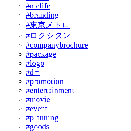
#melife
#branding
#東京メトロ
#ロクシタン
#companybrochure
#package
#logo
#dm
#promotion
#entertainment
#movie
#event
#planning
#goods