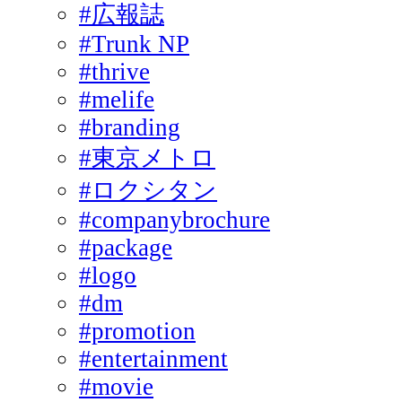
#広報誌
#Trunk NP
#thrive
#melife
#branding
#東京メトロ
#ロクシタン
#companybrochure
#package
#logo
#dm
#promotion
#entertainment
#movie