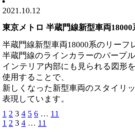
2021.10.12
東京メトロ 半蔵門線新型車両1800
半蔵門線新型車両18000系のリーフ
半蔵門線のラインカラーのパープ
インテリア内部にも見られる図形
使用することで、
新しくなった新型車両のスタイリ
表現しています。
Page
Page
Page
Page
Page
Page
Page
1
2
3
4
5
6
…
11
投
Page
Page
Page
Page
Page
1
2
3
4
…
11
投
稿
稿
の