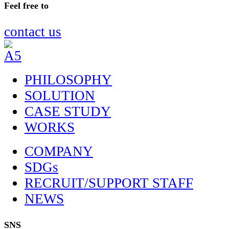
Feel free to
の
ペ
ペ
ー
contact us
ー
ジ
ジ
送
送
り
PHILOSOPHY
り
SOLUTION
CASE STUDY
WORKS
COMPANY
SDGs
RECRUIT/SUPPORT STAFF
NEWS
SNS