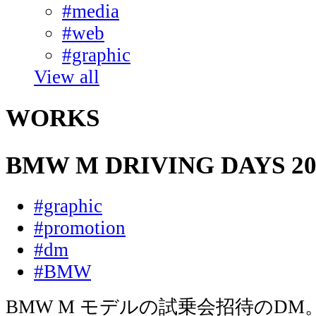
#media
#web
#graphic
View all
WORKS
BMW M DRIVING DAYS 20
#graphic
#promotion
#dm
#BMW
BMW M モデルの試乗会招待のDM