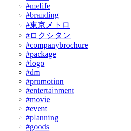
#melife
#branding
#東京メトロ
#ロクシタン
#companybrochure
#package
#logo
#dm
#promotion
#entertainment
#movie
#event
#planning
#goods