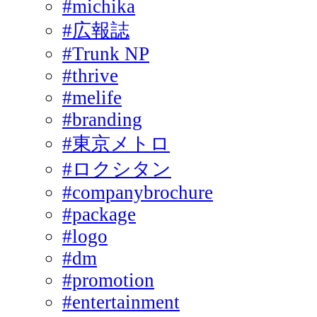
#michika
#広報誌
#Trunk NP
#thrive
#melife
#branding
#東京メトロ
#ロクシタン
#companybrochure
#package
#logo
#dm
#promotion
#entertainment