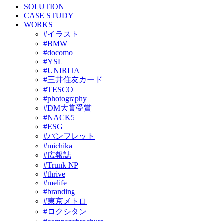
SOLUTION
CASE STUDY
WORKS
#イラスト
#BMW
#docomo
#YSL
#UNIRITA
#三井住友カード
#TESCO
#photography
#DM大賞受賞
#NACK5
#ESG
#パンフレット
#michika
#広報誌
#Trunk NP
#thrive
#melife
#branding
#東京メトロ
#ロクシタン