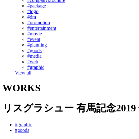
#companybrochure
#package
#logo
#dm
#promotion
#entertainment
#movie
#event
#planning
#goods
#media
#web
#graphic
View all
WORKS
リスグラシュー 有馬記念2019
#graphic
#goods