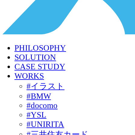
PHILOSOPHY
SOLUTION
CASE STUDY
WORKS
#イラスト
#BMW
#docomo
#YSL
#UNIRITA
#三井住友カード