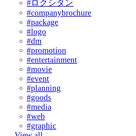
#ロクシタン
#companybrochure
#package
#logo
#dm
#promotion
#entertainment
#movie
#event
#planning
#goods
#media
#web
#graphic
View all