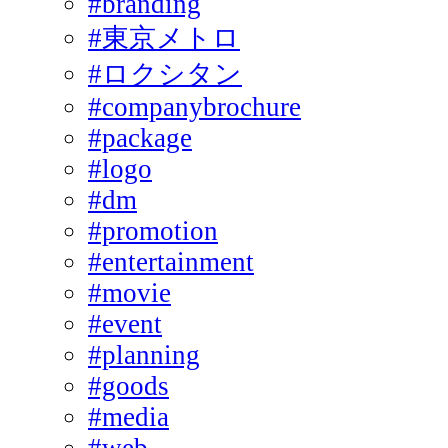
#branding
#東京メトロ
#ロクシタン
#companybrochure
#package
#logo
#dm
#promotion
#entertainment
#movie
#event
#planning
#goods
#media