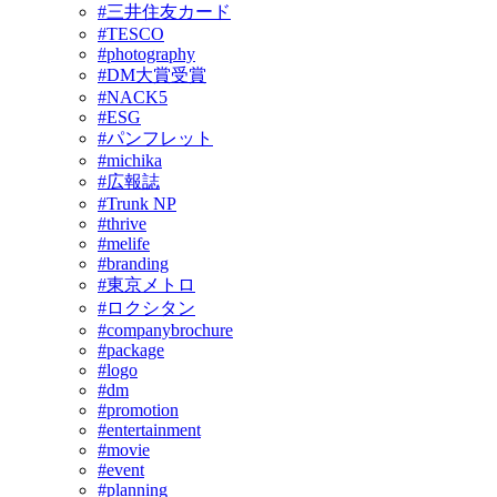
#三井住友カード
#TESCO
#photography
#DM大賞受賞
#NACK5
#ESG
#パンフレット
#michika
#広報誌
#Trunk NP
#thrive
#melife
#branding
#東京メトロ
#ロクシタン
#companybrochure
#package
#logo
#dm
#promotion
#entertainment
#movie
#event
#planning