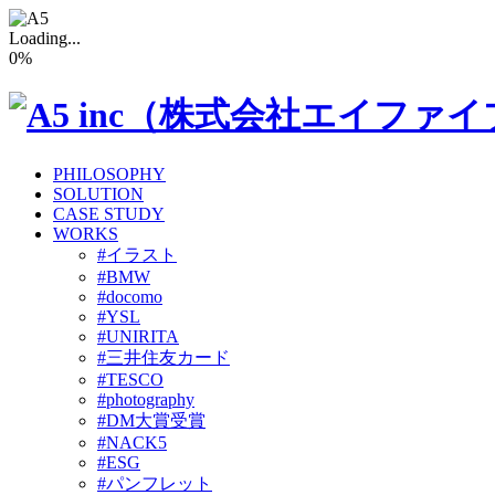
Loading...
0
%
PHILOSOPHY
SOLUTION
CASE STUDY
WORKS
#イラスト
#BMW
#docomo
#YSL
#UNIRITA
#三井住友カード
#TESCO
#photography
#DM大賞受賞
#NACK5
#ESG
#パンフレット