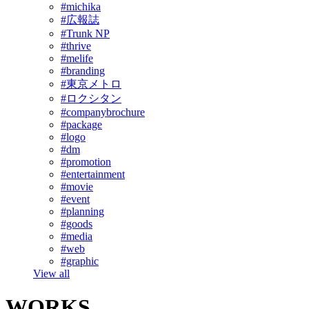
#michika
#広報誌
#Trunk NP
#thrive
#melife
#branding
#東京メトロ
#ロクシタン
#companybrochure
#package
#logo
#dm
#promotion
#entertainment
#movie
#event
#planning
#goods
#media
#web
#graphic
View all
WORKS