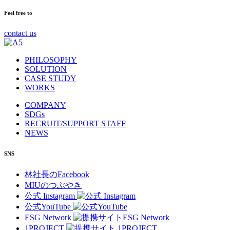
Feel free to
contact us
PHILOSOPHY
SOLUTION
CASE STUDY
WORKS
COMPANY
SDGs
RECRUIT/SUPPORT STAFF
NEWS
SNS
林社長のFacebook
MIUのつぶやき
公式 Instagram
公式YouTube
ESG Network
1PROJECT