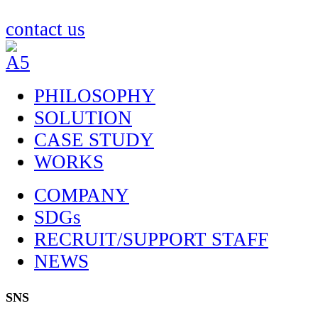
の
ペ
ペ
ー
contact us
ー
ジ
ジ
送
送
り
PHILOSOPHY
り
SOLUTION
CASE STUDY
WORKS
COMPANY
SDGs
RECRUIT/SUPPORT STAFF
NEWS
SNS