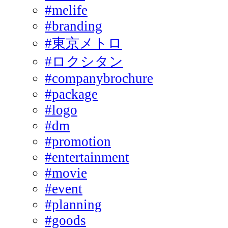
#melife
#branding
#東京メトロ
#ロクシタン
#companybrochure
#package
#logo
#dm
#promotion
#entertainment
#movie
#event
#planning
#goods