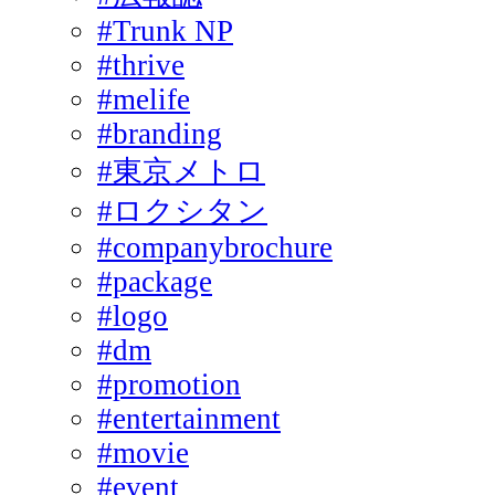
#Trunk NP
#thrive
#melife
#branding
#東京メトロ
#ロクシタン
#companybrochure
#package
#logo
#dm
#promotion
#entertainment
#movie
#event