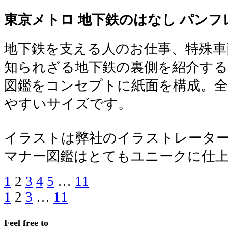
東京メトロ 地下鉄のはなし パンフ
地下鉄を支える人のお仕事、特殊車
知られざる地下鉄の裏側を紹介する
図鑑をコンセプトに紙面を構成。全
やすいサイズです。
イラストは弊社のイラストレーターH.M
マナー図鑑はとてもユニークに仕
Page
Page
Page
Page
Page
Page
1
2
3
4
5
…
11
投
Page
Page
Page
Page
1
2
3
…
11
投
稿
稿
の
Feel free to