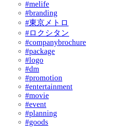
#melife
#branding
#東京メトロ
#ロクシタン
#companybrochure
#package
#logo
#dm
#promotion
#entertainment
#movie
#event
#planning
#goods