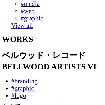
#media
#web
#graphic
View all
WORKS
ベルウッド・レコード
BELLWOOD ARTISTS 
#branding
#graphic
#logo