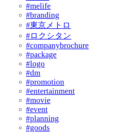
#melife
#branding
#東京メトロ
#ロクシタン
#companybrochure
#package
#logo
#dm
#promotion
#entertainment
#movie
#event
#planning
#goods