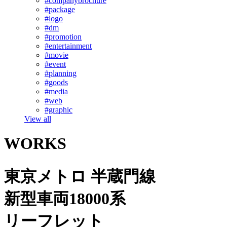
#companybrochure
#package
#logo
#dm
#promotion
#entertainment
#movie
#event
#planning
#goods
#media
#web
#graphic
View all
WORKS
東京メトロ 半蔵門線
新型車両18000系
リーフレット