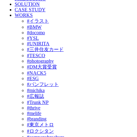
SOLUTION
CASE STUDY
WORKS
#イラスト
#BMW
#docomo
#YSL
#UNIRITA
#三井住友カード
#TESCO
#photography
#DM大賞受賞
#NACK5
#ESG
#パンフレット
#michika
#広報誌
#Trunk NP
#thrive
#melife
#branding
#東京メトロ
#ロクシタン