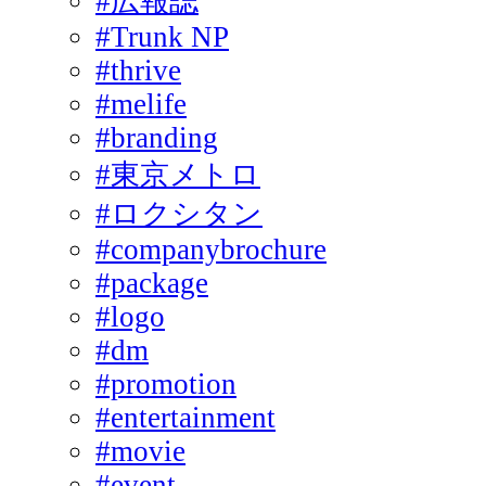
#広報誌
#Trunk NP
#thrive
#melife
#branding
#東京メトロ
#ロクシタン
#companybrochure
#package
#logo
#dm
#promotion
#entertainment
#movie
#event