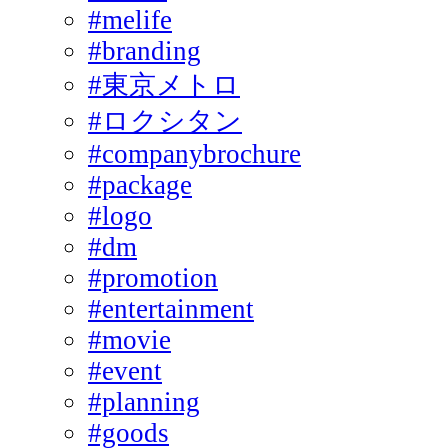
#melife
#branding
#東京メトロ
#ロクシタン
#companybrochure
#package
#logo
#dm
#promotion
#entertainment
#movie
#event
#planning
#goods