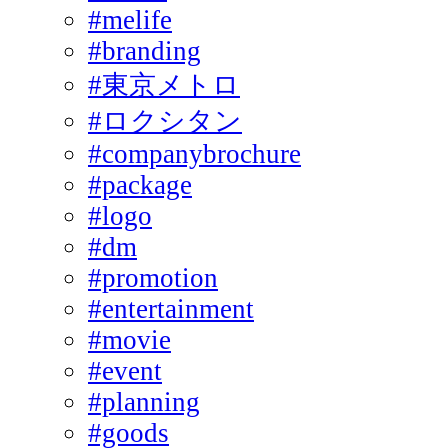
#melife
#branding
#東京メトロ
#ロクシタン
#companybrochure
#package
#logo
#dm
#promotion
#entertainment
#movie
#event
#planning
#goods