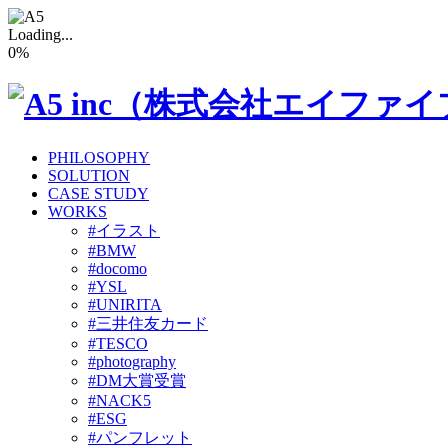
Loading...
0
%
PHILOSOPHY
SOLUTION
CASE STUDY
WORKS
#イラスト
#BMW
#docomo
#YSL
#UNIRITA
#三井住友カード
#TESCO
#photography
#DM大賞受賞
#NACK5
#ESG
#パンフレット