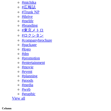
#michika
#広報誌
#Trunk NP
#thrive
#melife
#branding
#東京メトロ
#ロクシタン
#companybrochure
#package
#logo
#dm
#promotion
#entertainment
#movie
#event
#planning
#goods
#media
#web
#graphic
View all
Column