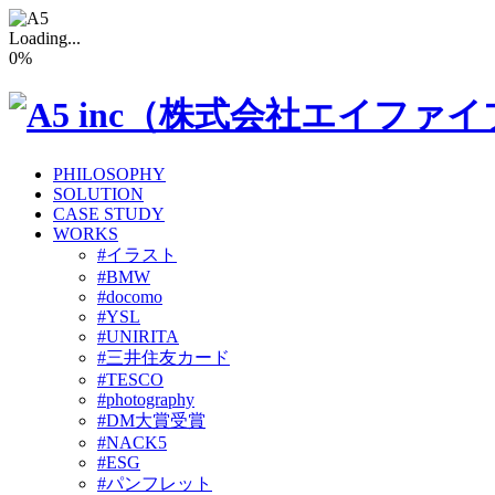
Loading...
0
%
PHILOSOPHY
SOLUTION
CASE STUDY
WORKS
#イラスト
#BMW
#docomo
#YSL
#UNIRITA
#三井住友カード
#TESCO
#photography
#DM大賞受賞
#NACK5
#ESG
#パンフレット