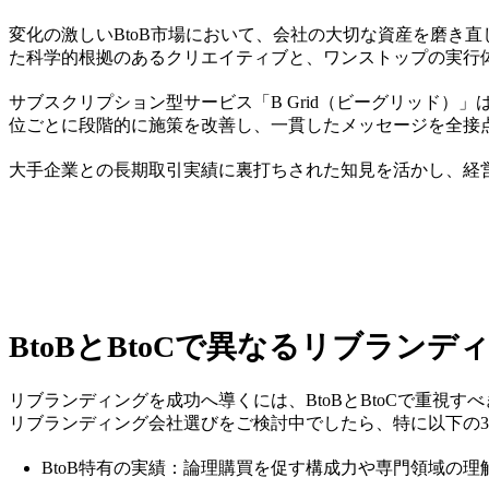
変化の激しいBtoB市場において、会社の大切な資産を磨き
た科学的根拠のあるクリエイティブと、ワンストップの実行
サブスクリプション型サービス「B Grid（ビーグリッド）」
位ごとに段階的に施策を改善し、一貫したメッセージを全接
大手企業との長期取引実績に裏打ちされた知見を活かし、経
BtoBとBtoCで異なるリブラン
リブランディングを成功へ導くには、BtoBとBtoCで重視
リブランディング会社選びをご検討中でしたら、特に以下の
BtoB特有の実績：論理購買を促す構成力や専門領域の理