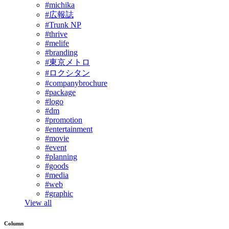
#michika
#広報誌
#Trunk NP
#thrive
#melife
#branding
#東京メトロ
#ロクシタン
#companybrochure
#package
#logo
#dm
#promotion
#entertainment
#movie
#event
#planning
#goods
#media
#web
#graphic
View all
Column