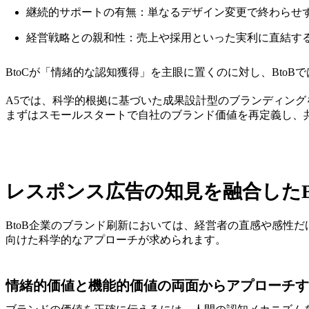
継続的サポートの有無：単なるデザイン変更で終わらせ
経営戦略との親和性：売上や採用といった実利に直結す
BtoCが「情緒的な認知獲得」を主眼に置くのに対し、Bt
A5では、科学的根拠に基づいた成果設計型のブランディング
まずはスモールスタートで自社のブランド価値を再定義し、
レスポンス広告の知見を融合したB
BtoB企業のブランド刷新においては、経営者の直感や感性
向けた科学的なアプローチが求められます。
情緒的価値と機能的価値の両面からアプローチす